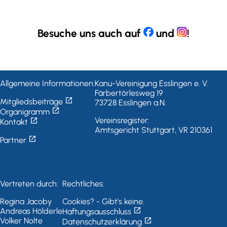
Besuche uns auch auf
und
!
Allgemeine Informationen:
Kanu-Vereinigung Esslingen e. V.
Färbertörlesweg 19
open_in_new
Mitgliedsbeiträge
73728 Esslingen a.N.
open_in_new
Organigramm
open_in_new
Vereinsregister:
Kontakt
Amtsgericht Stuttgart, VR 210361
open_in_new
Partner
Vertreten durch:
Rechtliches:
Regina Jacoby
Cookies? - Gibt's keine.
open_in_new
Andreas Hölderle
Haftungsausschluss
open_in_new
Volker Nolte
Datenschutzerklärung