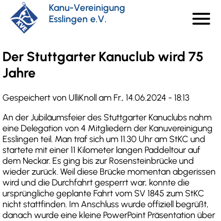
Direkt
Kanu-Vereinigung
menu
zum
Esslingen e.V.
Haupt
Inhalt
Der Stuttgarter Kanuclub wird 75
Jahre
Gespeichert von
UlliKnoll
am
Fr., 14.06.2024 - 18:13
An der Jubiläumsfeier des Stuttgarter Kanuclubs nahm
eine Delegation von 4 Mitgliedern der Kanuvereinigung
Esslingen teil. Man traf sich um 11.30 Uhr am StKC und
startete mit einer 11 Kilometer langen Paddeltour auf
dem Neckar. Es ging bis zur Rosensteinbrücke und
wieder zurück. Weil diese Brücke momentan abgerissen
wird und die Durchfahrt gesperrt war, konnte die
ursprüngliche geplante Fahrt vom SV 1845 zum StKC
nicht stattfinden. Im Anschluss wurde offiziell begrüßt,
danach wurde eine kleine PowerPoint Präsentation über