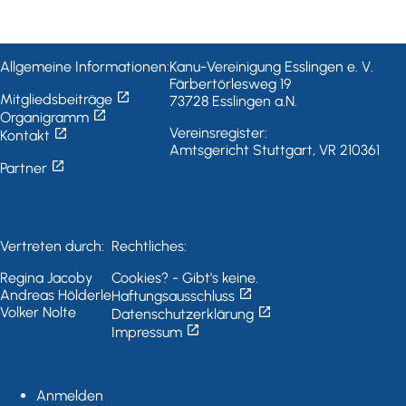
Allgemeine Informationen:
Kanu-Vereinigung Esslingen e. V.
Färbertörlesweg 19
open_in_new
Mitgliedsbeiträge
73728 Esslingen a.N.
open_in_new
Organigramm
open_in_new
Vereinsregister:
Kontakt
Amtsgericht Stuttgart, VR 210361
open_in_new
Partner
Vertreten durch:
Rechtliches:
Regina Jacoby
Cookies? - Gibt's keine.
open_in_new
Andreas Hölderle
Haftungsausschluss
open_in_new
Volker Nolte
Datenschutzerklärung
open_in_new
Impressum
Anmelden