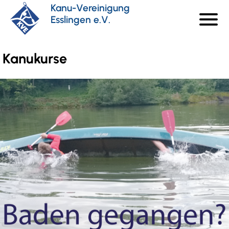
Direkt
Kanu-Vereinigung
menu
zum
Esslingen e.V.
Haupt
Inhalt
Kanukurse