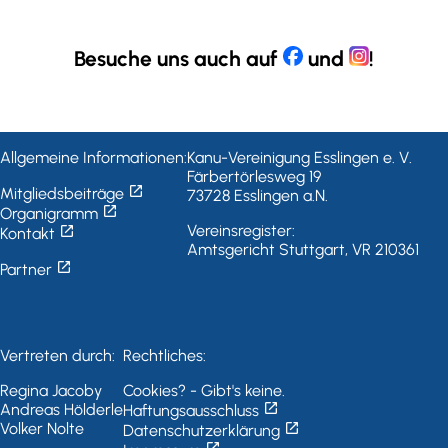
Besuche uns auch auf
und
!
Allgemeine Informationen:
Kanu-Vereinigung Esslingen e. V.
Färbertörlesweg 19
open_in_new
Mitgliedsbeiträge
73728 Esslingen a.N.
open_in_new
Organigramm
open_in_new
Vereinsregister:
Kontakt
Amtsgericht Stuttgart, VR 210361
open_in_new
Partner
Vertreten durch:
Rechtliches:
Regina Jacoby
Cookies? - Gibt's keine.
open_in_new
Andreas Hölderle
Haftungsausschluss
open_in_new
Volker Nolte
Datenschutzerklärung