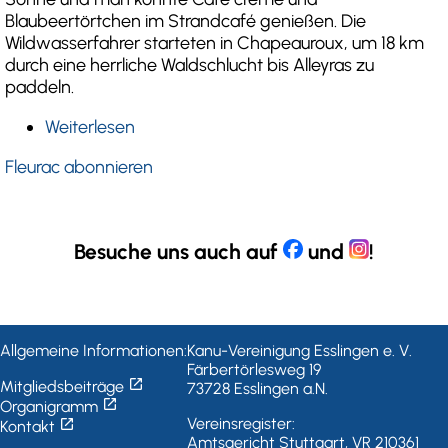
Blaubeertörtchen im Strandcafé genießen. Die
Wildwasserfahrer starteten in Chapeauroux, um 18 km
durch eine herrliche Waldschlucht bis Alleyras zu
paddeln.
Weiterlesen
über
Begeisterte
Fleurac abonnieren
Kanuten
paddeln
auch
bei
Besuche uns auch auf
und
!
Regenwetter
Allgemeine Informationen:
Kanu-Vereinigung Esslingen e. V.
Färbertörlesweg 19
open_in_new
Mitgliedsbeiträge
73728 Esslingen a.N.
open_in_new
Organigramm
open_in_new
Vereinsregister:
Kontakt
Amtsgericht Stuttgart, VR 210361