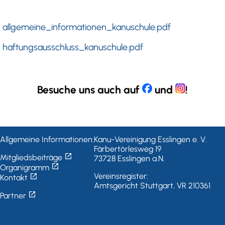
allgemeine_informationen_kanuschule.pdf
haftungsausschluss_kanuschule.pdf
Besuche uns auch auf
und
!
Allgemeine Informationen:
Kanu-Vereinigung Esslingen e. V.
Färbertörlesweg 19
open_in_new
Mitgliedsbeiträge
73728 Esslingen a.N.
open_in_new
Organigramm
open_in_new
Vereinsregister:
Kontakt
Amtsgericht Stuttgart, VR 210361
open_in_new
Partner