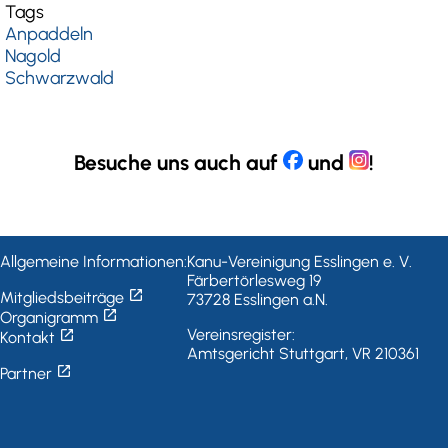
Tags
Anpaddeln
Nagold
Schwarzwald
Besuche uns auch auf
und
!
Allgemeine Informationen:
Kanu-Vereinigung Esslingen e. V.
Färbertörlesweg 19
open_in_new
Mitgliedsbeiträge
73728 Esslingen a.N.
open_in_new
Organigramm
open_in_new
Vereinsregister:
Kontakt
Amtsgericht Stuttgart, VR 210361
open_in_new
Partner