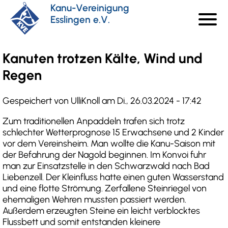
Direkt
Kanu-Vereinigung
menu
zum
Esslingen e.V.
Haupt
Inhalt
Kanuten trotzen Kälte, Wind und
Regen
Gespeichert von
UlliKnoll
am
Di., 26.03.2024 - 17:42
Zum traditionellen Anpaddeln trafen sich trotz
schlechter Wetterprognose 15 Erwachsene und 2 Kinder
vor dem Vereinsheim. Man wollte die Kanu-Saison mit
der Befahrung der Nagold beginnen. Im Konvoi fuhr
man zur Einsatzstelle in den Schwarzwald nach Bad
Liebenzell. Der Kleinfluss hatte einen guten Wasserstand
und eine flotte Strömung. Zerfallene Steinriegel von
ehemaligen Wehren mussten passiert werden.
Außerdem erzeugten Steine ein leicht verblocktes
Flussbett und somit entstanden kleinere