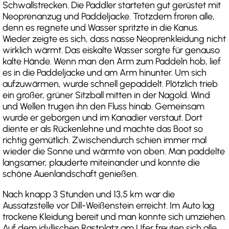
Schwallstrecken. Die Paddler starteten gut gerüstet mit
Neoprenanzug und Paddeljacke. Trotzdem froren alle,
denn es regnete und Wasser spritzte in die Kanus.
Wieder zeigte es sich, dass nasse Neoprenkleidung nicht
wirklich wärmt. Das eiskalte Wasser sorgte für genauso
kalte Hände. Wenn man den Arm zum Paddeln hob, lief
es in die Paddeljacke und am Arm hinunter. Um sich
aufzuwärmen, wurde schnell gepaddelt. Plötzlich trieb
ein großer, grüner Sitzball mitten in der Nagold. Wind
und Wellen trugen ihn den Fluss hinab. Gemeinsam
wurde er geborgen und im Kanadier verstaut. Dort
diente er als Rückenlehne und machte das Boot so
richtig gemütlich. Zwischendurch schien immer mal
wieder die Sonne und wärmte von oben. Man paddelte
langsamer, plauderte miteinander und konnte die
schöne Auenlandschaft genießen.
Nach knapp 3 Stunden und 13,5 km war die
Aussatzstelle vor Dill-Weißenstein erreicht. Im Auto lag
trockene Kleidung bereit und man konnte sich umziehen.
Auf dem idyllischen Rastplatz am Ufer freuten sich alle