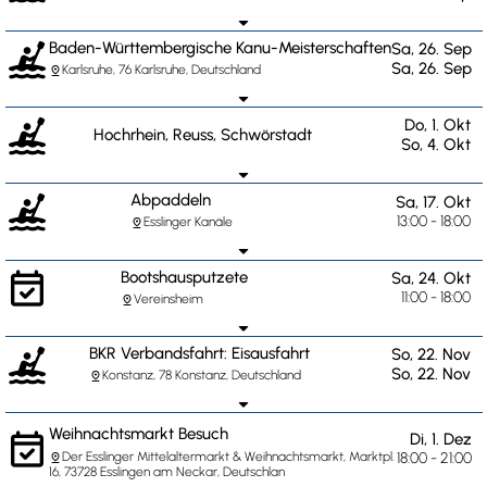
arrow_drop_down
kayaking
Baden-Württembergische Kanu-Meisterschaften
Sa, 26. Sep
Sa, 26. Sep
Karlsruhe, 76 Karlsruhe, Deutschland
pin_drop
arrow_drop_down
kayaking
Do, 1. Okt
Hochrhein, Reuss, Schwörstadt
So, 4. Okt
arrow_drop_down
kayaking
Abpaddeln
Sa, 17. Okt
13:00 - 18:00
Esslinger Kanäle
pin_drop
arrow_drop_down
event_available
Bootshausputzete
Sa, 24. Okt
11:00 - 18:00
Vereinsheim
pin_drop
arrow_drop_down
kayaking
BKR Verbandsfahrt: Eisausfahrt
So, 22. Nov
So, 22. Nov
Konstanz, 78 Konstanz, Deutschland
pin_drop
arrow_drop_down
event_available
Weihnachtsmarkt Besuch
Di, 1. Dez
Der Esslinger Mittelaltermarkt & Weihnachtsmarkt, Marktpl.
18:00 - 21:00
pin_drop
16, 73728 Esslingen am Neckar, Deutschlan