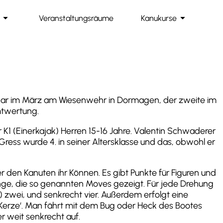
arrow_drop_down
arrow_drop_down
Veranstaltungsräume
Kanukurse
te war im März am Wiesenwehr in Dormagen, der zweite im
mtwertung.
K1 (Einerkajak) Herren 15-16 Jahre. Valentin Schwaderer
Gress wurde 4. in seiner Altersklasse und das, obwohl er
r den Kanuten ihr Können. Es gibt Punkte für Figuren und
ge, die so genannten Moves gezeigt. Für jede Drehung
 zwei, und senkrecht vier. Außerdem erfolgt eine
 ‚Kerze‘. Man fährt mit dem Bug oder Heck des Bootes
r weit senkrecht auf.