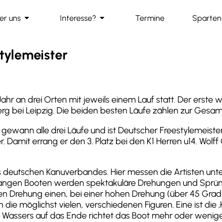
arrow_drop_down
arrow_drop_down
er uns
Interesse?
Termine
Sparten
ion
tylemeister
Jahr an drei Orten mit jeweils einem Lauf statt. Der ers
berg bei Leipzig. Die beiden besten Läufe zählen zur Gesa
ewann alle drei Läufe und ist Deutscher Freestylemeister 
Damit errang er den 3. Platz bei den K1 Herren u14. Wolff 
s deutschen Kanuverbandes. Hier messen die Artisten unte
langen Booten werden spektakuläre Drehungen und Sprün
hen Drehung einen, bei einer hohen Drehung (über 45 Grad)
 die möglichst vielen, verschiedenen Figuren. Eine ist die
s Wassers auf das Ende richtet das Boot mehr oder wenige