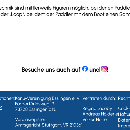
echnik sind mittlerweile Figuren möglich, bei denen Paddler
 der „Loop“, bei dem der Paddler mit dem Boot einen Salt
Besuche uns auch auf
und
!
tionen:
Kanu-Vereinigung Esslingen e. V.
Vertreten durch:
Rechtl
Färbertörlesweg 19
in_new
Regina Jacoby
Cookie
73728 Esslingen a.N.
Andreas Hölderle
Haftu
Vereinsregister:
Volker Nolte
Daten
Amtsgericht Stuttgart, VR 210361
Impr