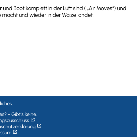
 und Boot komplett in der Luft sind ( „Air Moves“) und
o macht und wieder in der Walze landet.
iches:
s? - Gibt's keine.
open_in_new
ngsausschluss
open_in_new
schutzerklärung
open_in_new
essum