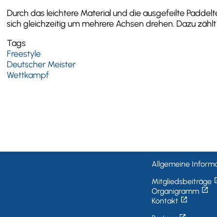
Durch das leichtere Material und die ausgefeilte Paddelt
sich gleichzeitig um mehrere Achsen drehen. Dazu zählt
Tags
Freestyle
Deutscher Meister
Wettkampf
Allgemeine Informa
open_
Mitgliedsbeiträge
open_in_new
Organigramm
open_in_new
Kontakt
open_in_new