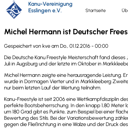
Direkt
Kanu-Vereinigung
zum
Esslingen e.V.
Startseite
Üb
Hauptnavigat
Inhalt
Michel Hermann ist Deutscher Frees
Gespeichert von
kve
am
Do., 01.12.2016 - 00:00
Die Deutsche Kanu Freestyle Meisterschaft fand dieses 
Juli in Augsburg und der letzte im Oktober in Markklee
Michel Hermann zeigte eine herausragende Leistung. Er g
wurde in Dormagen Vierter und in Markkleeberg Zweiter. 
nur beim letzten Lauf der Wertung teilnahm.
Kanu-Freestyle ist seit 2006 eine Wettkampfdisziplin de
perfekte Bootsbeherrschung. In den knapp 1,80 Meter 
um 180 Grad gibt es Punkte, zum Beispiel bei einer flac
Bewertung des Stils. Bei der Variationsbewertung zählen
gegen die Fließrichtung in eine Walze und der Druck de